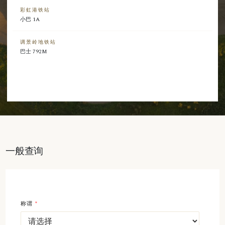
彩虹港铁站
小巴 1A
调景岭地铁站
巴士 792M
一般查询
称谓
*