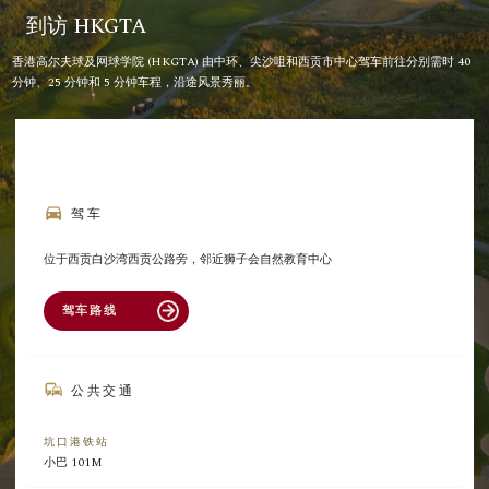
到访 HKGTA
香港高尔夫球及网球学院 (HKGTA) 由中环、尖沙咀和西贡市中心驾车前往分别需时 40
分钟、25 分钟和 5 分钟车程，沿途风景秀丽。
directions_car
驾车
位于西贡白沙湾西贡公路旁，邻近狮子会自然教育中心
驾车路线
arrow_forward
commute
公共交通
坑口港铁站
小巴 101M