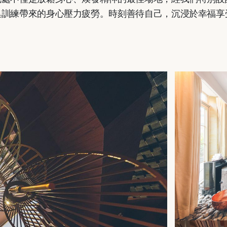
集訓練帶來的身心壓力疲勞。時刻善待自己，沉浸於幸福享