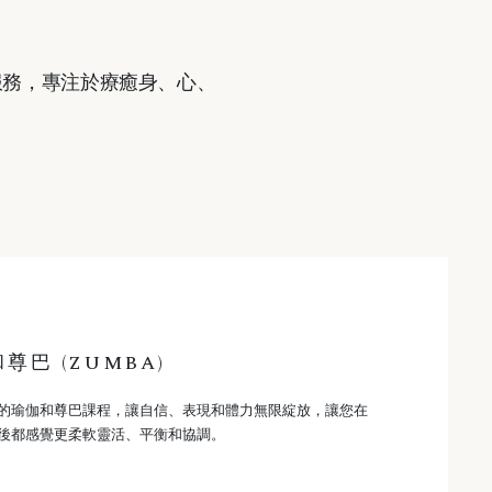
服務，專注於療癒身、心、
尊巴 (ZUMBA)
的瑜伽和尊巴課程，讓自信、表現和體力無限綻放，讓您在
後都感覺更柔軟靈活、平衡和協調。